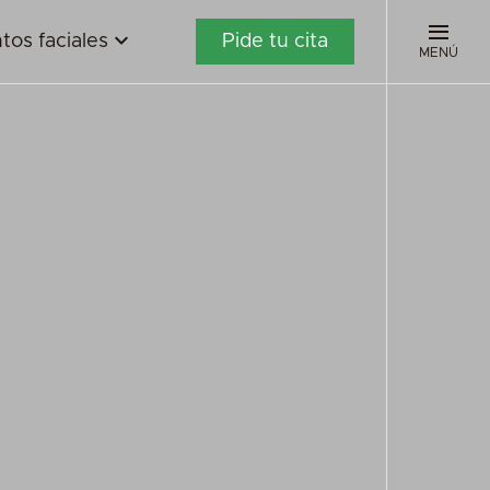
tos faciales
Pide tu cita
MENÚ