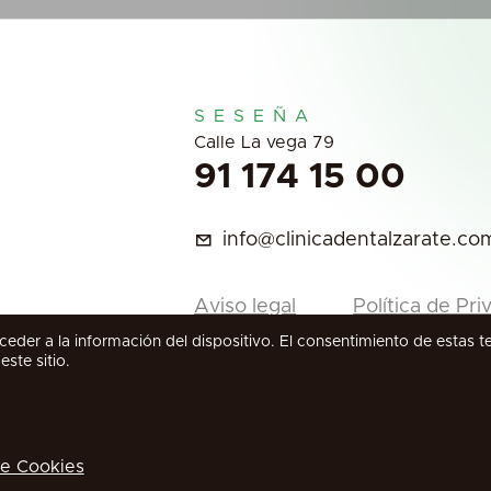
SESEÑA
Calle La vega 79
91 174 15 00
info@clinicadentalzarate.co
Aviso legal
Política de Pri
eder a la información del dispositivo. El consentimiento de estas 
ste sitio.
de Cookies