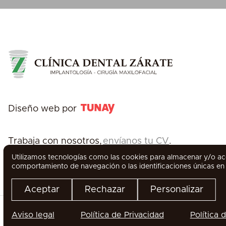
Diseño web por
Trabaja con nosotros,
envíanos tu CV
.
Utilizamos tecnologías como las cookies para almacenar y/o acc
comportamiento de navegación o las identificaciones únicas en e
Aceptar
Rechazar
Personalizar
Aviso legal
Política de Privacidad
Política 
WhatsApp