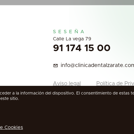
SESEÑA
Calle La vega 79
91 174 15 00
info@clinicadentalzarate.co
Aviso legal
Política de Pri
eder a la información del dispositivo. El consentimiento de estas 
ste sitio.
de Cookies