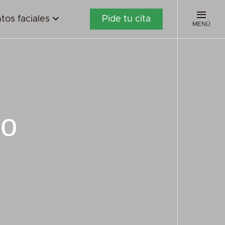
tos faciales
Pide tu cita
MENÚ
do