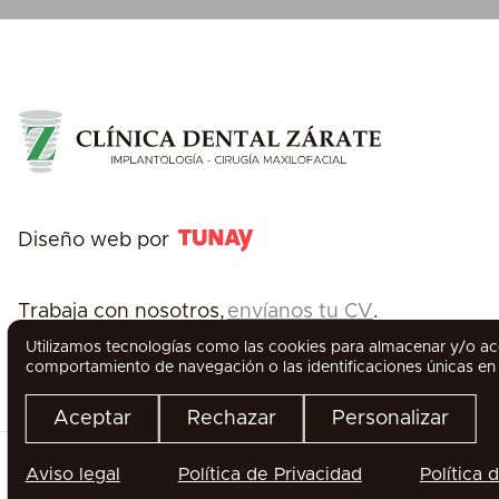
Diseño web por
Trabaja con nosotros,
envíanos tu CV
.
Utilizamos tecnologías como las cookies para almacenar y/o acc
comportamiento de navegación o las identificaciones únicas en e
Aceptar
Rechazar
Personalizar
Aviso legal
Política de Privacidad
Política 
WhatsApp